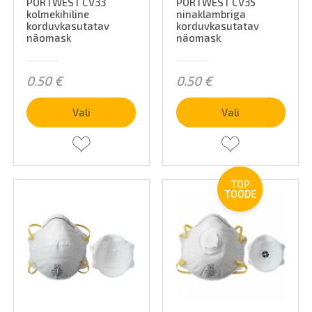
PORTWEST CV33
PORTWEST CV35
kolmekihiline
ninaklambriga
korduvkasutatav
korduvkasutatav
näomask
näomask
0.50
€
0.50
€
Vali
Vali
TOP
TOODE