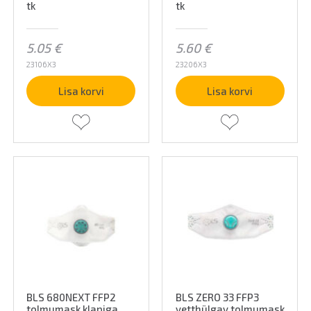
tk
tk
5.05
€
5.60
€
23106X3
23206X3
Lisa korvi
Lisa korvi
BLS 680NEXT FFP2
BLS ZERO 33 FFP3
tolmumask klapiga
vetthülgav tolmumask