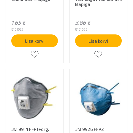
klapiga
1.65
€
3.86
€
8101027
8101075
Lisa korvi
Lisa korvi
3M 9914 FFP1+org.
3M 9926 FFP2