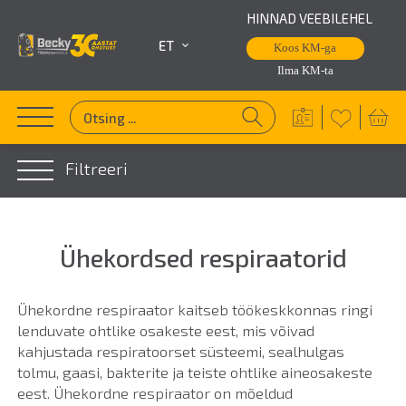
HINNAD VEEBILEHEL
ET
Koos KM-ga
Ilma KM-ta
Filtreeri
Ühekordsed respiraatorid
Ühekordne respiraator kaitseb töökeskkonnas ringi
lenduvate ohtlike osakeste eest, mis võivad
kahjustada respiratoorset süsteemi, sealhulgas
tolmu, gaasi, bakterite ja teiste ohtlike aineosakeste
eest. Ühekordne respiraator on mõeldud