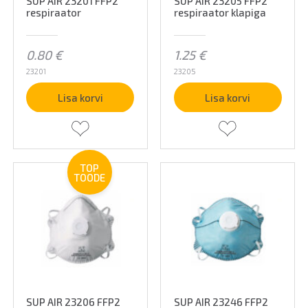
SUP AIR 23201 FFP2
SUP AIR 23205 FFP2
respiraator
respiraator klapiga
0.80
€
1.25
€
23201
23205
Lisa korvi
Lisa korvi
TOP
TOODE
SUP AIR 23206 FFP2
SUP AIR 23246 FFP2