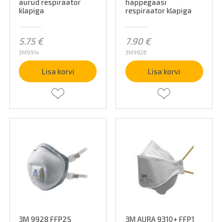
aurud respiraator
happegaasi
klapiga
respiraator klapiga
5.75
€
7.90
€
3M9914
3M9926
Lisa korvi
Lisa korvi
3M 9928 FFP2S
3M AURA 9310+ FFP1