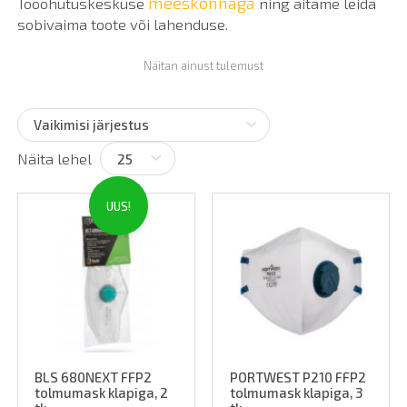
meeskonnaga
Tööohutuskeskuse
ning aitame leida
sobivaima toote või lahenduse.
Näitan ainust tulemust
Näita lehel
UUS!
BLS 680NEXT FFP2
PORTWEST P210 FFP2
tolmumask klapiga, 2
tolmumask klapiga, 3