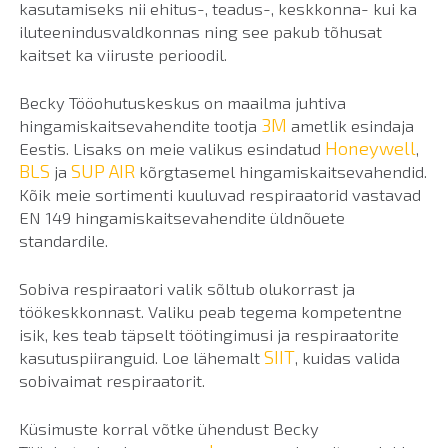
kasutamiseks nii ehitus-, teadus-, keskkonna- kui ka
iluteenindusvaldkonnas ning see pakub tõhusat
kaitset ka viiruste perioodil.
Becky Tööohutuskeskus on maailma juhtiva
3M
hingamiskaitsevahendite tootja
ametlik esindaja
Honeywell
Eestis. Lisaks on meie valikus esindatud
,
BLS
SUP AIR
ja
kõrgtasemel hingamiskaitsevahendid.
Kõik meie sortimenti kuuluvad respiraatorid vastavad
EN 149 hingamiskaitsevahendite üldnõuete
standardile.
Sobiva respiraatori valik sõltub olukorrast ja
töökeskkonnast. Valiku peab tegema kompetentne
isik, kes teab täpselt töötingimusi ja respiraatorite
SIIT
kasutuspiiranguid. Loe lähemalt
, kuidas valida
sobivaimat respiraatorit.
Küsimuste korral võtke ühendust Becky