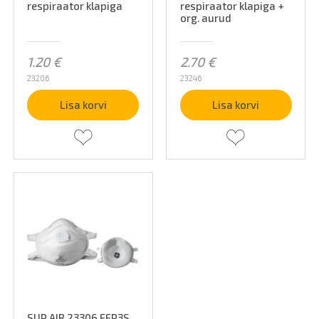
respiraator klapiga
respiraator klapiga +
org. aurud
1.20
€
2.70
€
23206
23246
Lisa korvi
Lisa korvi
SUP AIR 23306 FFP3S