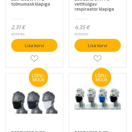
tolmumask klapiga
vetthülgav
respiraator klapiga
2.31
€
4.35
€
8006184
8006335
Lisa korvi
Lisa korvi
LÕPU-
LÕPU-
MÜÜK
MÜÜK