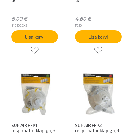
tk
tk
6.00
€
4.60
€
8101027X2
P210
Lisa korvi
Lisa korvi
SUP AIR FFP1
SUP AIR FFP2
respiraator klapiga, 3
respiraator klapiga, 3