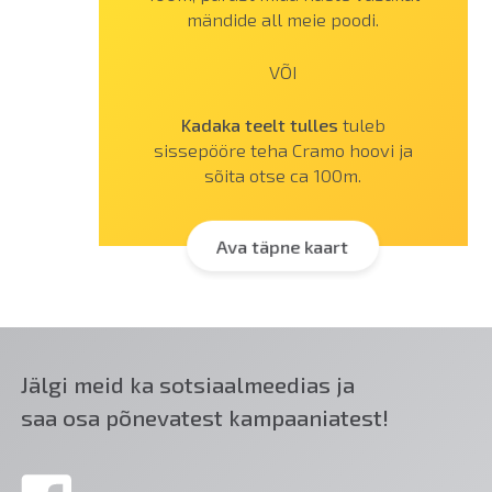
mändide all meie poodi.
VÕI
Kadaka teelt tulles
tuleb
sissepööre teha Cramo hoovi ja
sõita otse ca 100m.
Ava täpne kaart
Jälgi meid ka sotsiaalmeedias ja
saa osa põnevatest kampaaniatest!