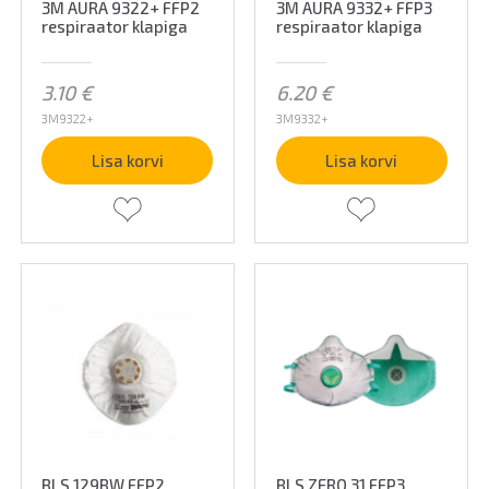
3M AURA 9322+ FFP2
3M AURA 9332+ FFP3
respiraator klapiga
respiraator klapiga
3.10
€
6.20
€
3M9322+
3M9332+
Lisa korvi
Lisa korvi
BLS 129BW FFP2
BLS ZERO 31 FFP3