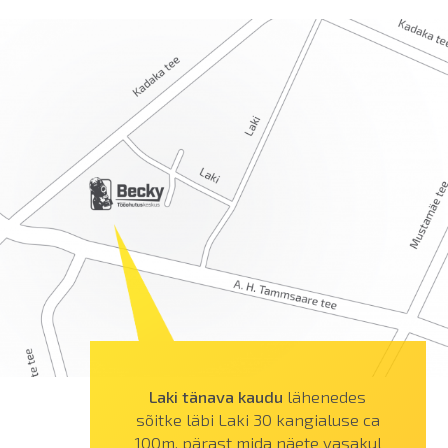
Laki tänava kaudu
lähenedes
sõitke läbi Laki 30 kangialuse ca
100m, pärast mida näete vasakul