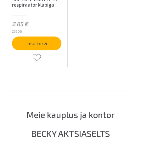
respiraator klapiga
2.85
€
23306
Lisa korvi
Meie kauplus ja kontor
BECKY AKTSIASELTS