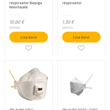
respiraator klapiga
respiraator
keevitajale
10.80
€
1.30
€
3M9928
3M9310+
Lisa korvi
Lisa korvi