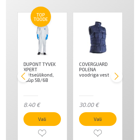
TOP
TOODE
DUPONT TYVEK
COVERGUARD
P
XPERT
POLENA
ka
kaitseülikond,
voodriga vest
tüüp 5B/6B
8.40
€
30.00
€
5
Vali
Vali