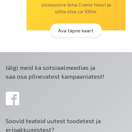
sissepööre teha Cramo hoovi ja
sõita otse ca 100m.
Ava täpne kaart
Jälgi meid ka sotsiaalmeedias ja
saa osa põnevatest kampaaniatest!
Soovid teateid uutest toodetest ja
eripakkumistest?