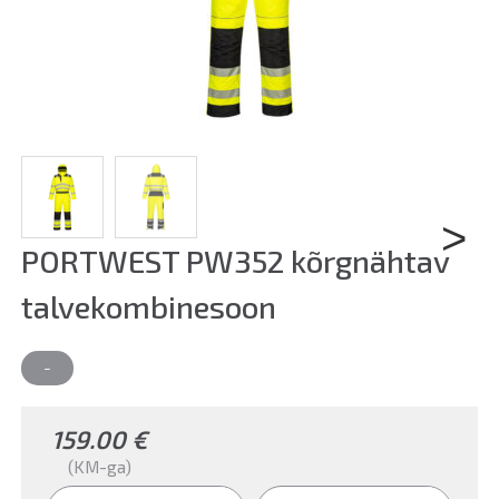
PORTWEST PW352 kõrgnähtav
Next
talvekombinesoon
-
159.00
€
(KM-ga)