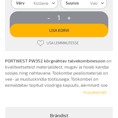
Kollane
Vali
Värv
Suurus
PORTWEST
-
+
PW352
kõrgnähtav
talvekombinesoon
LISA KORVI
kogus
LISA LEMMIKUTESSE
PORTWEST PW352 kõrgnähtav talvekombinesoon
on
kvaliteetsetest materjalidest, mugav ja hoiab kandja
soojas ning nähtavana. Töökombe pealismaterjal on
vee- ja mustuskindla töötlusega. Töökombel on
eemaldatav tepitud voodriga kapuuts, äärmiselt soe
vooder ning pikad lukud säärte külgedel, et muuta
Ava pikemalt
jalatsite jalga panemist mugavamaks. 8 mahukat ja
funktsionaalset taskut, s.h põlvekaitsetaskud.
Brändist
Katkendliku mustriga helkurribad on kanga külge