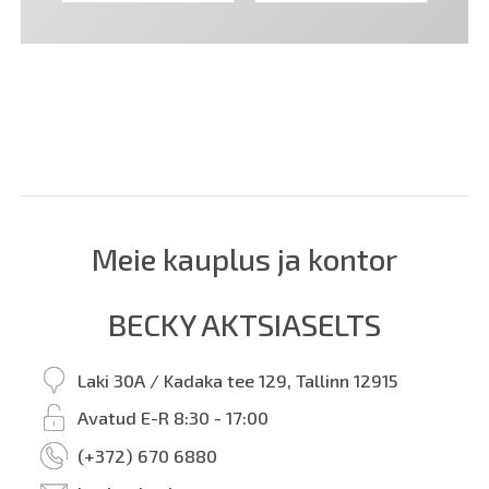
Tiross on
dünaamiliselt arenev kaubamärk, mis on
Euroopa turul tegutsenud juba rohkem kui kümme
aastat. Nende laiast tootevalikust leiab erinevaid
lampe, sealhulgas tasku- ja otsmikulampe,
elektroonilisi köögiseadmeid, tulemasinaid ja palju
teisi tooteid. Tiross eesmärgiks on pakkuda oma
klientidele kvaliteetseid tooteid konkurentsivõimelise
hinnaga.
Meie kauplus ja kontor
BECKY AKTSIASELTS
Laki 30A / Kadaka tee 129, Tallinn 12915
Avatud E-R 8:30 - 17:00
(+372) 670 6880