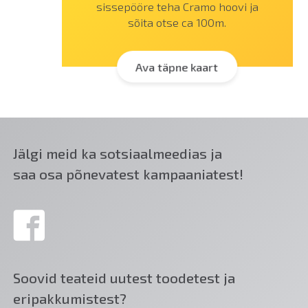
sissepööre teha Cramo hoovi ja
sõita otse ca 100m.
Ava täpne kaart
Jälgi meid ka sotsiaalmeedias ja
saa osa põnevatest kampaaniatest!
Soovid teateid uutest toodetest ja
eripakkumistest?