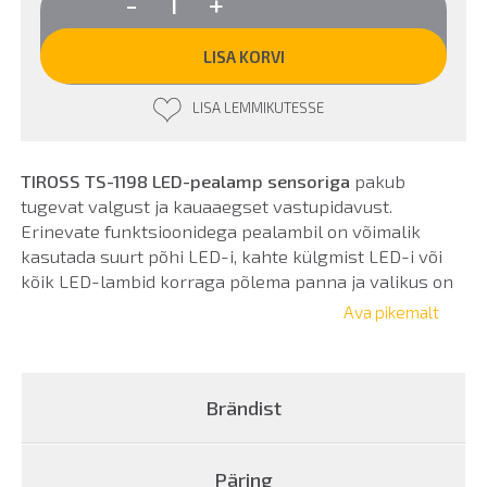
-
+
TS-
1198
LED-
LISA KORVI
pealamp
sensoriga
LISA LEMMIKUTESSE
laetav,
360
lm
kogus
TIROSS TS-1198 LED-pealamp sensoriga
pakub
tugevat valgust ja kauaaegset vastupidavust.
Erinevate funktsioonidega pealambil on võimalik
kasutada suurt põhi LED-i, kahte külgmist LED-i või
kõik LED-lambid korraga põlema panna ja valikus on
ka vilkuv režiim. Pealambi, s.h külgmiste lampide
Ava pikemalt
valgusnurka on võimalik muuta, keerates lampi
vastavalt ülesse või alla. Eraldi nupp aktiveerib
sensori, mille abil käega lambi eest viibates saab
Brändist
pealampi välja ja sisse lülitada. Lambi maksimaalne
valgusvõimsus on 360 luumenit. Pealamp töötab
akutoitel (kompektis on kaasas 2 x 18650 2000mAh
Päring
aku ) ja saab kasutada ka patareisid (3 x AA tüüpi