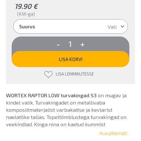
19.90
€
(KM-ga)
Vali
Suurus
WORTEX
-
+
RAPTOR
LOW
turvakingad
LISA KORVI
S3
kogus
LISA LEMMIKUTESSE
WORTEX RAPTOR LOW turvakingad S3
on mugav ja
kindel valik. Turvakingadel on metallivaba
komposiitmaterjalist varbakaitse ja kevlarist
naelatõke tallas. Topeltõmblustega turvakingad on
veekindlad. Kinga nina on kaetud kummist
kaitsega. Libisemiskindlal ja antistaatilisel tallal on
Ava pikemalt
põrutust absorbeeriv kanna osa. Helkurelemendid