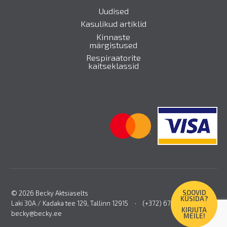
Uudised
Kasulikud artiklid
Kinnaste
märgistused
Respiraatorite
kaitseklassid
SOOVID
© 2026 Becky Aktsiaselts
KÜSIDA?
Laki 30A / Kadaka tee 129, Tallinn 12915
(+372) 670 6880
KIRJUTA
becky@becky.ee
MEILE!