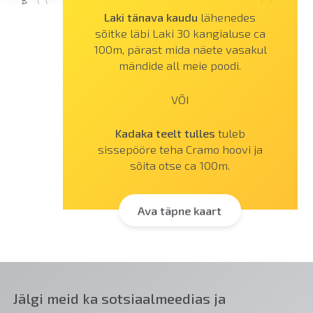
Laki tänava kaudu
lähenedes
sõitke läbi Laki 30 kangialuse ca
100m, pärast mida näete vasakul
mändide all meie poodi.
VÕI
Kadaka teelt tulles
tuleb
sissepööre teha Cramo hoovi ja
sõita otse ca 100m.
Ava täpne kaart
Jälgi meid ka sotsiaalmeedias ja