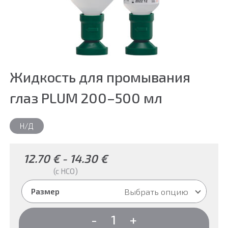
Жидкость для промывания
глаз PLUM 200–500 мл
Н/Д
12.70
€
-
14.30
€
(c НСО)
Выбрать опцию
Размер
Количество
-
+
товара