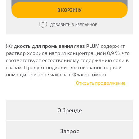
Жидкость
для
В КОРЗИНУ
промывания
глаз
ДОБАВИТЬ В ИЗБРАННОЕ
PLUM
200–
500
мл
Жидкость для промывания глаз PLUM
содержит
раствор хлорида натрия концентрацией 0,9 %, что
соответствует естественному содержанию соли в
глазах. Продукт подходит для оказания первой
помощи при травмах глаз. Флакон имеет
эргономичную крышку-наглазник, которая
Открыть продолжение
обеспечивает равномерный поток жидкости к
глазу. Содержимым этой бутылки емкостью 200 мл
можно ополаскивать глаза около 2 минут. При
О бренде
ополаскивании флакон следует осторожно
сжимать. Бутылочки для промывания глаз являются
медицинскими приборами и соответствуют
Запрос
Директиве ЕС 92/42/EEC.