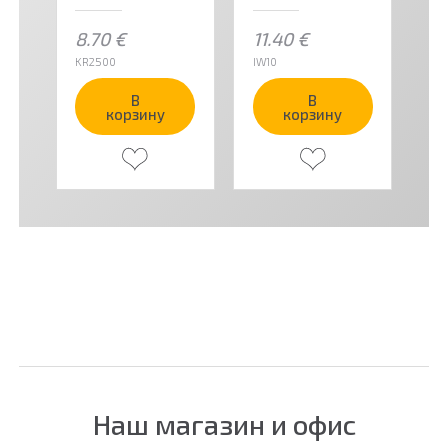
8.70
€
11.40
€
7
KR2500
IW10
EA
В
В
корзину
корзину
Наш магазин и офис