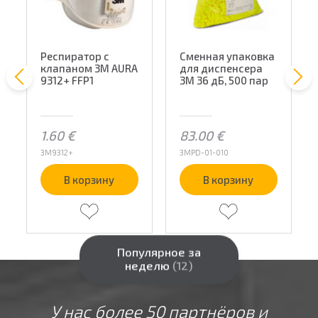
Респиратор с
Сменная упаковка
клапаном 3M AURA
для диспенсера
9312+ FFP1
3M 36 дБ, 500 пар
1.60
€
83.00
€
3M9312+
3MPD-01-010
В корзину
В корзину
Популярное за
неделю
(12)
У нас более 50 партнёров и