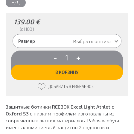
Н/Д
139.00
€
(c НСО)
Выбрать опцию
Размер
Количество
-
+
товара
Защитные
ботинки
В КОРЗИНУ
REEBOK
IB1036
ДОБАВИТЬ В ИЗБРАННОЕ
EXCEL
LIGHT
ATHLETIC
OXFORD
Защитные ботинки REEBOK Excel Light Athletic
S3
Oxford S3
с низким профилем изготовлены из
современных лёгких материалов. Рабочая обувь
имеет алюминиевый защитный подносок и
защитную подошву из композитного материала,