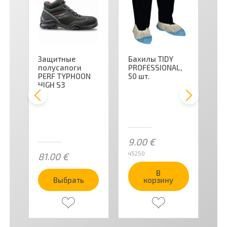
Защитные
Бахилы TIDY
З
полусапоги
PROFESSIONAL,
бо
PERF TYPHOON
50 шт.
T
HIGH S3
S3
00
9.00
€
45250
81.00
€
7
В
Выбрать
корзину