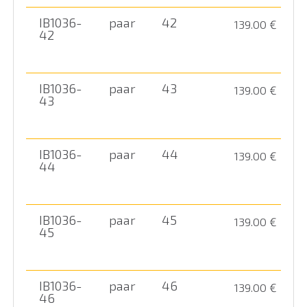
Поглощающая энергию пятка
IB1036-
paar
42
139.00
€
42
При изготовлении своей защитной обуви Reebok
использует технологию спортивной обуви,
предоставляя тем самым великолепную
IB1036-
paar
43
139.00
€
комбинацию удобства и безопасности. Их
43
спортивная защитная обувь по виду и удобству
выглядит как обувь для досуга, но обеспечивает
максимальную защиту благодаря своим
IB1036-
paar
44
139.00
€
свойствам!
44
IB1036-
paar
45
139.00
€
45
IB1036-
paar
46
139.00
€
46